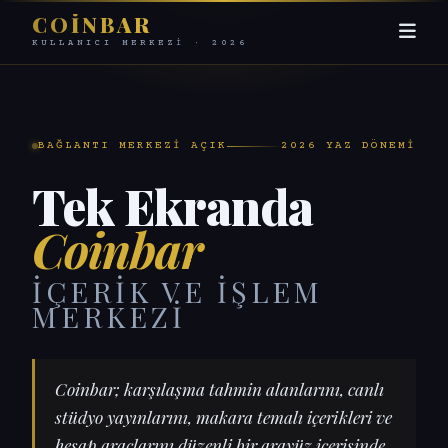
COINBAR
KULLANICI MERKEZI · 2026
BAĞLANTI MERKEZI AÇIK
2026 YAZ DÖNEMI
Tek Ekranda
Coinbar
İÇERIK VE İŞLEM
MERKEZI
Coinbar; karşılaşma tahmin alanlarını, canlı
stüdyo yayınlarını, makara temalı içerikleri ve
hesap araçlarını düzenli bir arayüz içerisinde