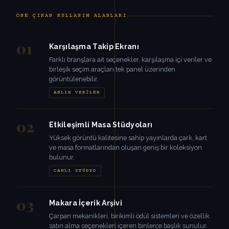
ÖNE ÇIKAN KULLANIM ALANLARI
01
Karşılaşma Takip Ekranı
Farklı branşlara ait seçenekler, karşılaşma içi veriler ve
birleşik seçim araçları tek panel üzerinden
görüntülenebilir.
ANLIK VERILER
02
Etkileşimli Masa Stüdyoları
Yüksek görüntü kalitesine sahip yayınlarda çark, kart
ve masa formatlarından oluşan geniş bir koleksiyon
bulunur.
CANLI STÜDYO
03
Makara İçerik Arşivi
Çarpan mekanikleri, birikimli ödül sistemleri ve özellik
satın alma seçenekleri içeren binlerce başlık sunulur.