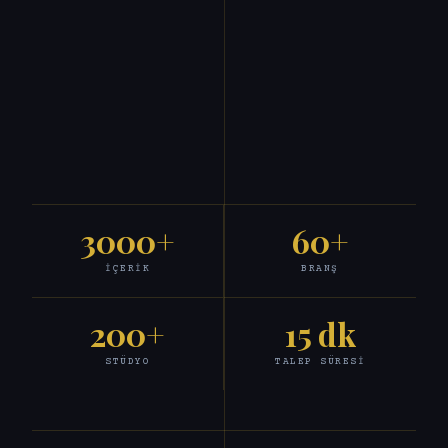
3000+
60+
İÇERIK
BRANŞ
200+
15 dk
STÜDYO
TALEP SÜRESI