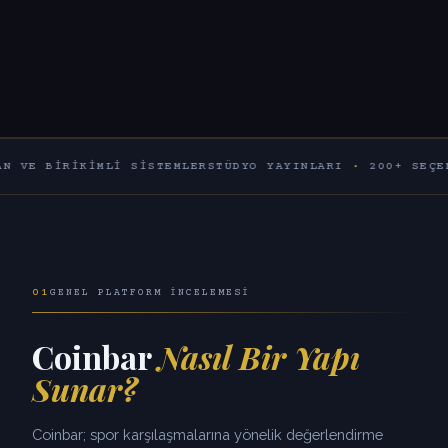
RIKIMLI SISTEMLER
STÜDYO YAYINLARI
·
200+ SEÇENEK
60+ 
01
GENEL PLATFORM İNCELEMESI
Coinbar
Nasıl Bir Yapı
Sunar?
Coinbar; spor karşılaşmalarına yönelik değerlendirme