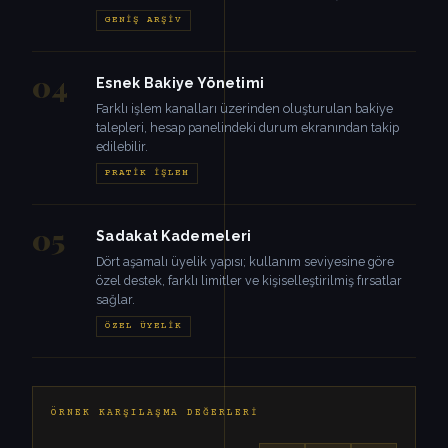
GENIŞ ARŞIV
04
Esnek Bakiye Yönetimi
Farklı işlem kanalları üzerinden oluşturulan bakiye
talepleri, hesap panelindeki durum ekranından takip
edilebilir.
PRATIK İŞLEM
05
Sadakat Kademeleri
Dört aşamalı üyelik yapısı; kullanım seviyesine göre
özel destek, farklı limitler ve kişiselleştirilmiş fırsatlar
sağlar.
ÖZEL ÜYELIK
ÖRNEK KARŞILAŞMA DEĞERLERI