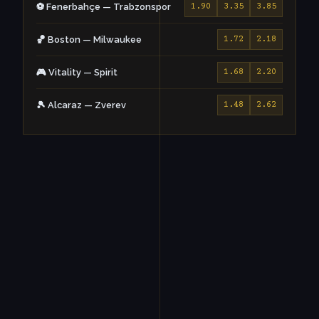
⚽ Fenerbahçe — Trabzonspor
1.90
3.35
3.85
🏀 Boston — Milwaukee
1.72
2.18
🎮 Vitality — Spirit
1.68
2.20
🎾 Alcaraz — Zverev
1.48
2.62