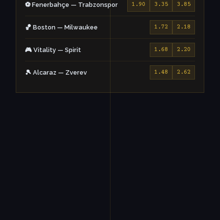
⚽ Fenerbahçe — Trabzonspor
1.90
3.35
3.85
🏀 Boston — Milwaukee
1.72
2.18
🎮 Vitality — Spirit
1.68
2.20
🎾 Alcaraz — Zverev
1.48
2.62