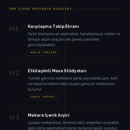
ÖNE ÇIKAN KULLANIM ALANLARI
01
Karşılaşma Takip Ekranı
Farklı branşlara ait seçenekler, karşılaşma içi veriler ve
birleşik seçim araçları tek panel üzerinden
görüntülenebilir.
ANLIK VERILER
02
Etkileşimli Masa Stüdyoları
Yüksek görüntü kalitesine sahip yayınlarda çark, kart
ve masa formatlarından oluşan geniş bir koleksiyon
bulunur.
CANLI STÜDYO
03
Makara İçerik Arşivi
Çarpan mekanikleri, birikimli ödül sistemleri ve özellik
satın alma seçenekleri içeren binlerce başlık sunulur.