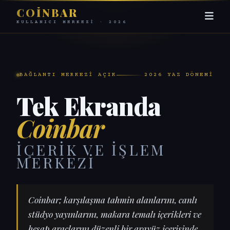
COINBAR
KULLANICI MERKEZI · 2026
BAĞLANTI MERKEZI AÇIK
2026 YAZ DÖNEMI
Tek Ekranda
Coinbar
İÇERIK VE İŞLEM
MERKEZI
Coinbar; karşılaşma tahmin alanlarını, canlı
stüdyo yayınlarını, makara temalı içerikleri ve
hesap araçlarını düzenli bir arayüz içerisinde