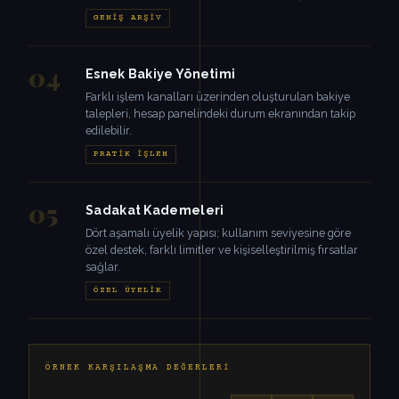
GENIŞ ARŞIV
04
Esnek Bakiye Yönetimi
Farklı işlem kanalları üzerinden oluşturulan bakiye
talepleri, hesap panelindeki durum ekranından takip
edilebilir.
PRATIK İŞLEM
05
Sadakat Kademeleri
Dört aşamalı üyelik yapısı; kullanım seviyesine göre
özel destek, farklı limitler ve kişiselleştirilmiş fırsatlar
sağlar.
ÖZEL ÜYELIK
ÖRNEK KARŞILAŞMA DEĞERLERI