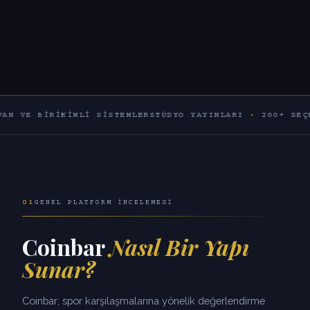
IRIKIMLI SISTEMLER
STÜDYO YAYINLARI
·
200+ SEÇENEK
60
01
GENEL PLATFORM İNCELEMESI
Coinbar
Nasıl Bir Yapı
Sunar?
Coinbar; spor karşılaşmalarına yönelik değerlendirme