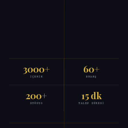
3000+
60+
İÇERIK
BRANŞ
200+
15 dk
STÜDYO
TALEP SÜRESI