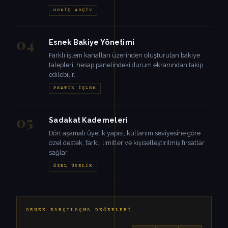
GENIŞ ARŞIV
04
Esnek Bakiye Yönetimi
Farklı işlem kanalları üzerinden oluşturulan bakiye
talepleri, hesap panelindeki durum ekranından takip
edilebilir.
PRATIK İŞLEM
05
Sadakat Kademeleri
Dört aşamalı üyelik yapısı; kullanım seviyesine göre
özel destek, farklı limitler ve kişiselleştirilmiş fırsatlar
sağlar.
ÖZEL ÜYELIK
ÖRNEK KARŞILAŞMA DEĞERLERI