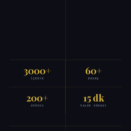
3000+
60+
İÇERIK
BRANŞ
200+
15 dk
STÜDYO
TALEP SÜRESI