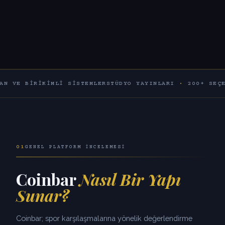
RIKIMLI SISTEMLER
STÜDYO YAYINLARI
·
200+ SEÇENEK
60+
01
GENEL PLATFORM İNCELEMESI
Coinbar
Nasıl Bir Yapı
Sunar?
Coinbar; spor karşılaşmalarına yönelik değerlendirme