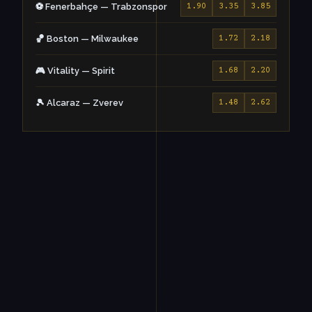
⚽ Fenerbahçe — Trabzonspor
1.90
3.35
3.85
🏀 Boston — Milwaukee
1.72
2.18
🎮 Vitality — Spirit
1.68
2.20
🎾 Alcaraz — Zverev
1.48
2.62