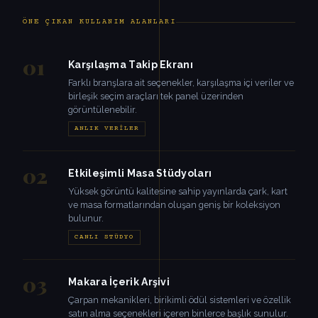
ÖNE ÇIKAN KULLANIM ALANLARI
01
Karşılaşma Takip Ekranı
Farklı branşlara ait seçenekler, karşılaşma içi veriler ve
birleşik seçim araçları tek panel üzerinden
görüntülenebilir.
ANLIK VERILER
02
Etkileşimli Masa Stüdyoları
Yüksek görüntü kalitesine sahip yayınlarda çark, kart
ve masa formatlarından oluşan geniş bir koleksiyon
bulunur.
CANLI STÜDYO
03
Makara İçerik Arşivi
Çarpan mekanikleri, birikimli ödül sistemleri ve özellik
satın alma seçenekleri içeren binlerce başlık sunulur.