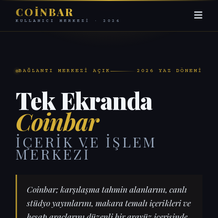
COINBAR
KULLANICI MERKEZI · 2026
BAĞLANTI MERKEZI AÇIK
2026 YAZ DÖNEMI
Tek Ekranda
Coinbar
İÇERIK VE İŞLEM
MERKEZI
Coinbar; karşılaşma tahmin alanlarını, canlı
stüdyo yayınlarını, makara temalı içerikleri ve
hesap araçlarını düzenli bir arayüz içerisinde