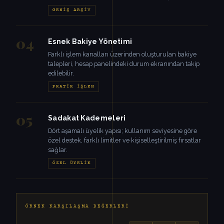
GENIŞ ARŞIV
04
Esnek Bakiye Yönetimi
Farklı işlem kanalları üzerinden oluşturulan bakiye
talepleri, hesap panelindeki durum ekranından takip
edilebilir.
PRATIK İŞLEM
05
Sadakat Kademeleri
Dört aşamalı üyelik yapısı; kullanım seviyesine göre
özel destek, farklı limitler ve kişiselleştirilmiş fırsatlar
sağlar.
ÖZEL ÜYELIK
ÖRNEK KARŞILAŞMA DEĞERLERI