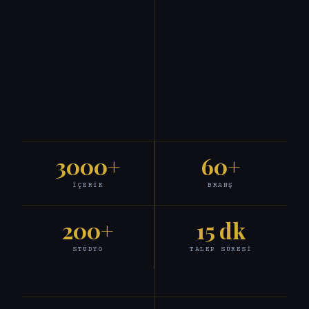
3000+
60+
İÇERIK
BRANŞ
200+
15 dk
STÜDYO
TALEP SÜRESI