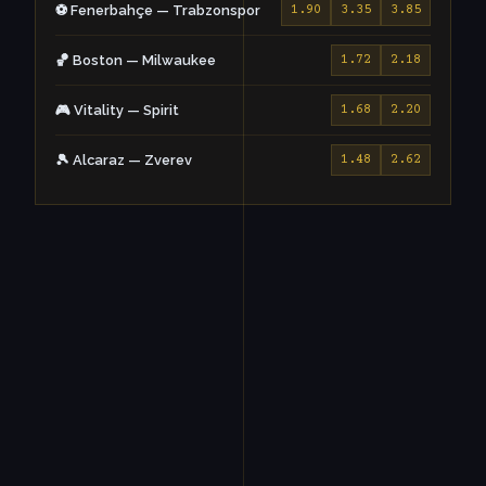
⚽ Fenerbahçe — Trabzonspor
1.90
3.35
3.85
🏀 Boston — Milwaukee
1.72
2.18
🎮 Vitality — Spirit
1.68
2.20
🎾 Alcaraz — Zverev
1.48
2.62