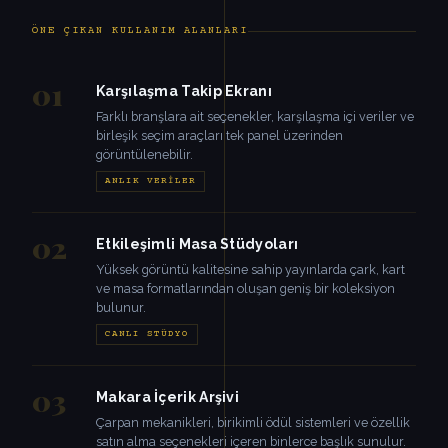
ÖNE ÇIKAN KULLANIM ALANLARI
01
Karşılaşma Takip Ekranı
Farklı branşlara ait seçenekler, karşılaşma içi veriler ve
birleşik seçim araçları tek panel üzerinden
görüntülenebilir.
ANLIK VERILER
02
Etkileşimli Masa Stüdyoları
Yüksek görüntü kalitesine sahip yayınlarda çark, kart
ve masa formatlarından oluşan geniş bir koleksiyon
bulunur.
CANLI STÜDYO
03
Makara İçerik Arşivi
Çarpan mekanikleri, birikimli ödül sistemleri ve özellik
satın alma seçenekleri içeren binlerce başlık sunulur.