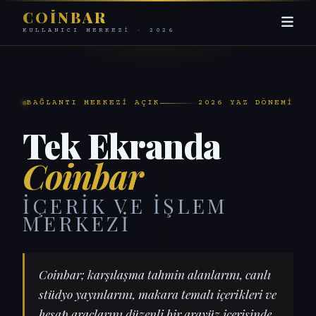
COINBAR
KULLANICI MERKEZI · 2026
BAĞLANTI MERKEZI AÇIK
2026 YAZ DÖNEMI
Tek Ekranda
Coinbar
İÇERIK VE İŞLEM
MERKEZI
Coinbar; karşılaşma tahmin alanlarını, canlı
stüdyo yayınlarını, makara temalı içerikleri ve
hesap araçlarını düzenli bir arayüz içerisinde