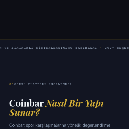
IKIMLI SISTEMLER
STÜDYO YAYINLARI
·
200+ SEÇENEK
60+ 
01
GENEL PLATFORM İNCELEMESI
Coinbar
Nasıl Bir Yapı
Sunar?
Coinbar; spor karşılaşmalarına yönelik değerlendirme