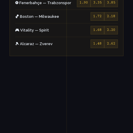
⚽ Fenerbahçe — Trabzonspor
1.90
3.35
3.85
🏀 Boston — Milwaukee
1.72
2.18
🎮 Vitality — Spirit
1.68
2.20
🎾 Alcaraz — Zverev
1.48
2.62