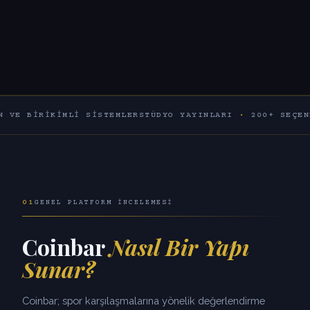
IKIMLI SISTEMLER
STÜDYO YAYINLARI
·
200+ SEÇENEK
60+ 
01
GENEL PLATFORM İNCELEMESI
Coinbar
Nasıl Bir Yapı
Sunar?
Coinbar; spor karşılaşmalarına yönelik değerlendirme