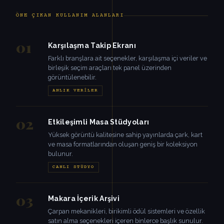
ÖNE ÇIKAN KULLANIM ALANLARI
01
Karşılaşma Takip Ekranı
Farklı branşlara ait seçenekler, karşılaşma içi veriler ve
birleşik seçim araçları tek panel üzerinden
görüntülenebilir.
ANLIK VERILER
02
Etkileşimli Masa Stüdyoları
Yüksek görüntü kalitesine sahip yayınlarda çark, kart
ve masa formatlarından oluşan geniş bir koleksiyon
bulunur.
CANLI STÜDYO
03
Makara İçerik Arşivi
Çarpan mekanikleri, birikimli ödül sistemleri ve özellik
satın alma seçenekleri içeren binlerce başlık sunulur.