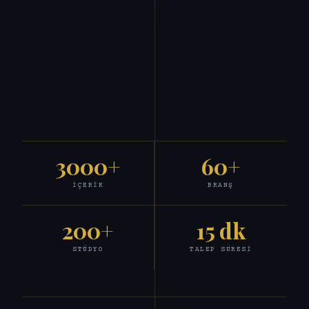
3000+
60+
İÇERIK
BRANŞ
200+
15 dk
STÜDYO
TALEP SÜRESI