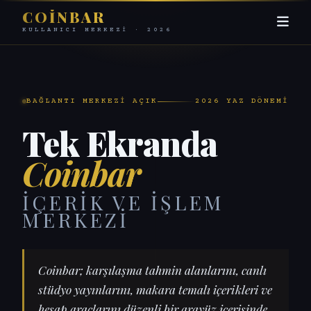
COINBAR
KULLANICI MERKEZI · 2026
BAĞLANTI MERKEZI AÇIK
2026 YAZ DÖNEMI
Tek Ekranda
Coinbar
İÇERIK VE İŞLEM
MERKEZI
Coinbar; karşılaşma tahmin alanlarını, canlı
stüdyo yayınlarını, makara temalı içerikleri ve
hesap araçlarını düzenli bir arayüz içerisinde