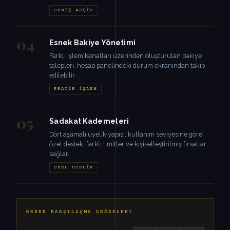
GENIŞ ARŞIV
04
Esnek Bakiye Yönetimi
Farklı işlem kanalları üzerinden oluşturulan bakiye
talepleri, hesap panelindeki durum ekranından takip
edilebilir.
PRATIK İŞLEM
05
Sadakat Kademeleri
Dört aşamalı üyelik yapısı; kullanım seviyesine göre
özel destek, farklı limitler ve kişiselleştirilmiş fırsatlar
sağlar.
ÖZEL ÜYELIK
ÖRNEK KARŞILAŞMA DEĞERLERI