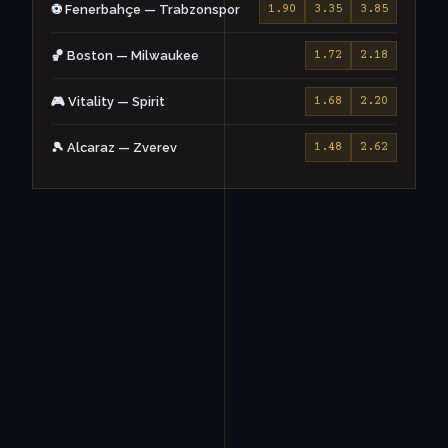
⚽ Fenerbahçe — Trabzonspor
1.90
3.35
3.85
🏀 Boston — Milwaukee
1.72
2.18
🎮 Vitality — Spirit
1.68
2.20
🎾 Alcaraz — Zverev
1.48
2.62