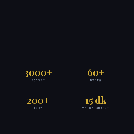
3000+
60+
İÇERIK
BRANŞ
200+
15 dk
STÜDYO
TALEP SÜRESI