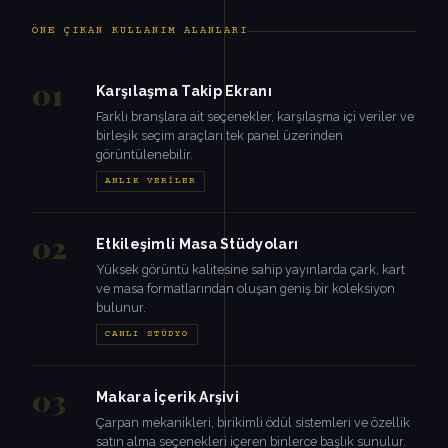
ÖNE ÇIKAN KULLANIM ALANLARI
01
Karşılaşma Takip Ekranı
Farklı branşlara ait seçenekler, karşılaşma içi veriler ve
birleşik seçim araçları tek panel üzerinden
görüntülenebilir.
ANLIK VERILER
02
Etkileşimli Masa Stüdyoları
Yüksek görüntü kalitesine sahip yayınlarda çark, kart
ve masa formatlarından oluşan geniş bir koleksiyon
bulunur.
CANLI STÜDYO
03
Makara İçerik Arşivi
Çarpan mekanikleri, birikimli ödül sistemleri ve özellik
satın alma seçenekleri içeren binlerce başlık sunulur.