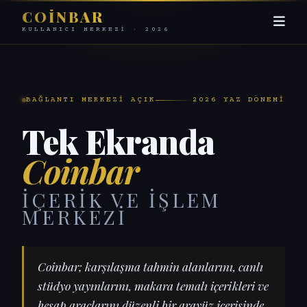
COINBAR
KULLANICI MERKEZI · 2026
BAĞLANTI MERKEZI AÇIK
2026 YAZ DÖNEMI
Tek Ekranda
Coinbar
İÇERIK VE İŞLEM
MERKEZI
Coinbar; karşılaşma tahmin alanlarını, canlı
stüdyo yayınlarını, makara temalı içerikleri ve
hesap araçlarını düzenli bir arayüz içerisinde