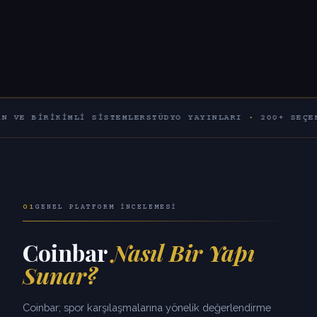
RIKIMLI SISTEMLER
STÜDYO YAYINLARI
·
200+ SEÇENEK
60+ 
01
GENEL PLATFORM İNCELEMESI
Coinbar
Nasıl Bir Yapı
Sunar?
Coinbar; spor karşılaşmalarına yönelik değerlendirme