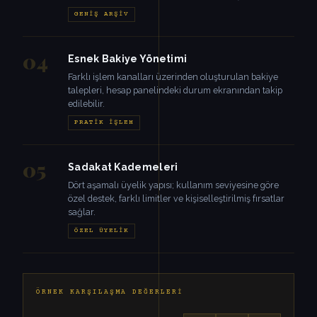
GENIŞ ARŞIV
04
Esnek Bakiye Yönetimi
Farklı işlem kanalları üzerinden oluşturulan bakiye
talepleri, hesap panelindeki durum ekranından takip
edilebilir.
PRATIK İŞLEM
05
Sadakat Kademeleri
Dört aşamalı üyelik yapısı; kullanım seviyesine göre
özel destek, farklı limitler ve kişiselleştirilmiş fırsatlar
sağlar.
ÖZEL ÜYELIK
ÖRNEK KARŞILAŞMA DEĞERLERI