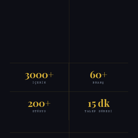
3000+
60+
İÇERIK
BRANŞ
200+
15 dk
STÜDYO
TALEP SÜRESI