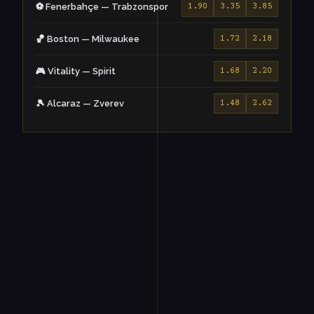
⚽ Fenerbahçe — Trabzonspor
1.90
3.35
3.85
🏀 Boston — Milwaukee
1.72
2.18
🎮 Vitality — Spirit
1.68
2.20
🎾 Alcaraz — Zverev
1.48
2.62