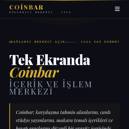
COINBAR
KULLANICI MERKEZI · 2026
BAĞLANTI MERKEZI AÇIK
2026 YAZ DÖNEMI
Tek Ekranda
Coinbar
İÇERIK VE İŞLEM
MERKEZI
Coinbar; karşılaşma tahmin alanlarını, canlı
stüdyo yayınlarını, makara temalı içerikleri ve
hesap araçlarını düzenli bir arayüz içerisinde