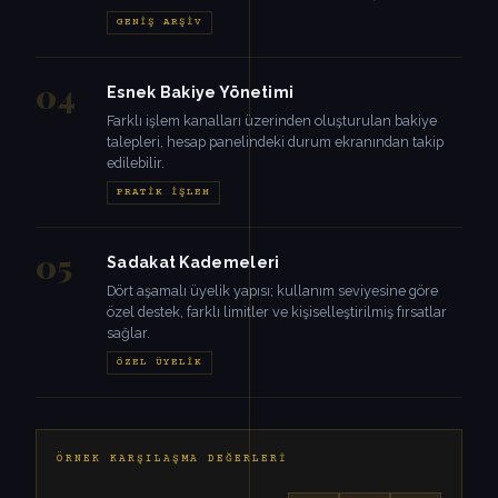
GENIŞ ARŞIV
04
Esnek Bakiye Yönetimi
Farklı işlem kanalları üzerinden oluşturulan bakiye
talepleri, hesap panelindeki durum ekranından takip
edilebilir.
PRATIK İŞLEM
05
Sadakat Kademeleri
Dört aşamalı üyelik yapısı; kullanım seviyesine göre
özel destek, farklı limitler ve kişiselleştirilmiş fırsatlar
sağlar.
ÖZEL ÜYELIK
ÖRNEK KARŞILAŞMA DEĞERLERI