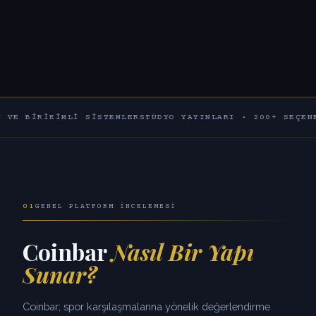
IKIMLI SISTEMLER
STÜDYO YAYINLARI
·
200+ SEÇENEK
60+ B
01
GENEL PLATFORM İNCELEMESI
Coinbar
Nasıl Bir Yapı
Sunar?
Coinbar; spor karşılaşmalarına yönelik değerlendirme