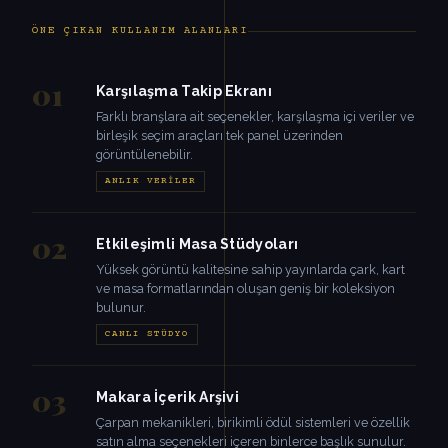
ÖNE ÇIKAN KULLANIM ALANLARI
01
Karşılaşma Takip Ekranı
Farklı branşlara ait seçenekler, karşılaşma içi veriler ve
birleşik seçim araçları tek panel üzerinden
görüntülenebilir.
ANLIK VERILER
02
Etkileşimli Masa Stüdyoları
Yüksek görüntü kalitesine sahip yayınlarda çark, kart
ve masa formatlarından oluşan geniş bir koleksiyon
bulunur.
CANLI STÜDYO
03
Makara İçerik Arşivi
Çarpan mekanikleri, birikimli ödül sistemleri ve özellik
satın alma seçenekleri içeren binlerce başlık sunulur.