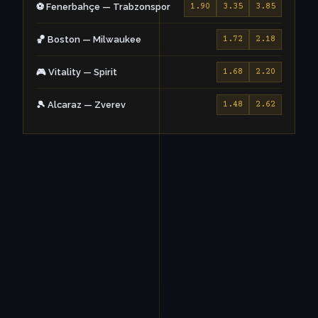
⚽ Fenerbahçe — Trabzonspor
1.90
3.35
3.85
🏀 Boston — Milwaukee
1.72
2.18
🎮 Vitality — Spirit
1.68
2.20
🎾 Alcaraz — Zverev
1.48
2.62