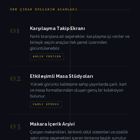
ÖNE ÇIKAN KULLANIM ALANLARI
01
Karşılaşma Takip Ekranı
Farklı branşlara ait seçenekler, karşılaşma içi veriler ve
birleşik seçim araçları tek panel üzerinden
görüntülenebilir.
ANLIK VERILER
02
Etkileşimli Masa Stüdyoları
Yüksek görüntü kalitesine sahip yayınlarda çark, kart
ve masa formatlarından oluşan geniş bir koleksiyon
bulunur.
CANLI STÜDYO
03
Makara İçerik Arşivi
Çarpan mekanikleri, birikimli ödül sistemleri ve özellik
satın alma seçenekleri içeren binlerce başlık sunulur.