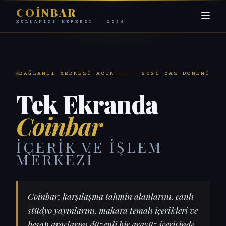
COINBAR
KULLANICI MERKEZI · 2026
BAĞLANTI MERKEZI AÇIK
2026 YAZ DÖNEMI
Tek Ekranda
Coinbar
İÇERIK VE İŞLEM
MERKEZI
Coinbar; karşılaşma tahmin alanlarını, canlı
stüdyo yayınlarını, makara temalı içerikleri ve
hesap araçlarını düzenli bir arayüz içerisinde