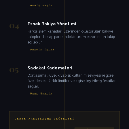
GENIŞ ARŞIV
04
Esnek Bakiye Yönetimi
Farklı işlem kanalları üzerinden oluşturulan bakiye
talepleri, hesap panelindeki durum ekranından takip
edilebilir.
PRATIK İŞLEM
05
Sadakat Kademeleri
Dört aşamalı üyelik yapısı; kullanım seviyesine göre
özel destek, farklı limitler ve kişiselleştirilmiş fırsatlar
sağlar.
ÖZEL ÜYELIK
ÖRNEK KARŞILAŞMA DEĞERLERI