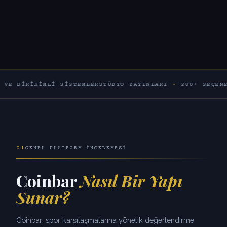
KIMLI SISTEMLER
STÜDYO YAYINLARI
·
200+ SEÇENEK
60+ B
01
GENEL PLATFORM İNCELEMESI
Coinbar
Nasıl Bir Yapı
Sunar?
Coinbar; spor karşılaşmalarına yönelik değerlendirme