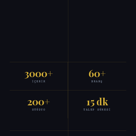
3000+
60+
İÇERIK
BRANŞ
200+
15 dk
STÜDYO
TALEP SÜRESI